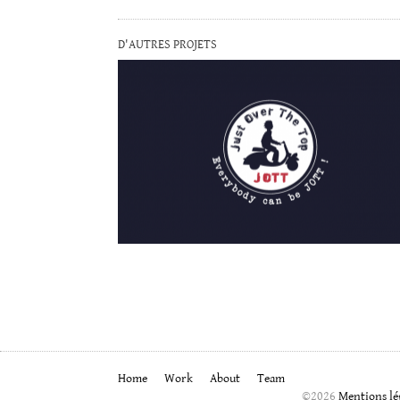
D'AUTRES PROJETS
JOTT
LA GALOU
WEB.DESIGN.STRATEGY
Home
Work
About
Team
©2026
Mentions lé