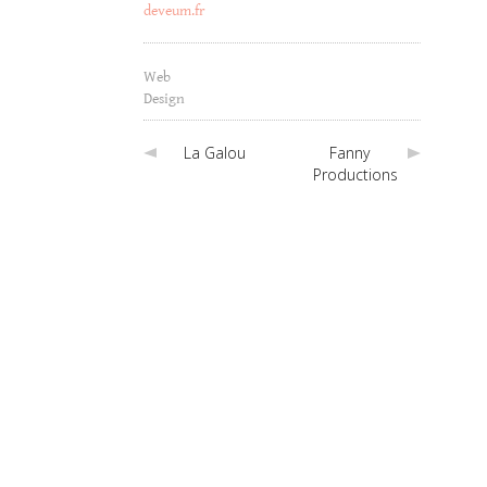
deveum.fr
Web
Design
La Galou
Fanny
Productions