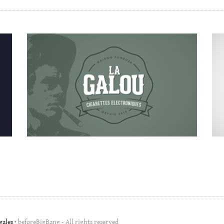
IMGA AWARDS
WEB
gales
• beforeBigBang - All rights reserved