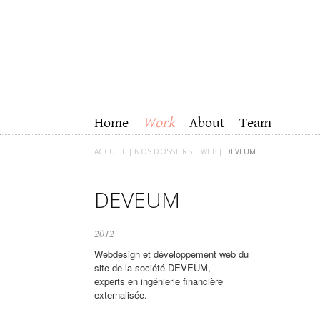
Home
Work
About
Team
ACCUEIL |
NOS DOSSIERS |
WEB |
DEVEUM
DEVEUM
2012
Webdesign et développement web du
site de la société DEVEUM,
experts en ingénierie financière
externalisée.